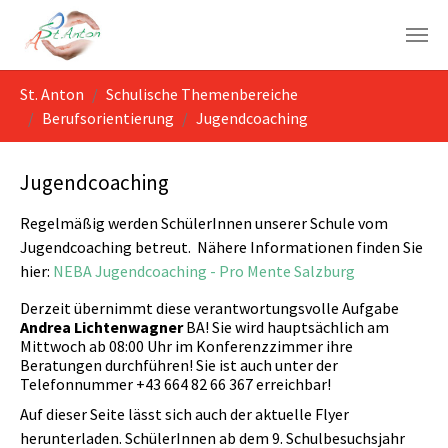
Skip to main navigation
Skip to main content
Skip to page footer
You are here:
St. Anton
Schulische Themenbereiche
Berufsorientierung
Jugendcoaching
Jugendcoaching
Regelmäßig werden SchülerInnen unserer Schule vom
Jugendcoaching betreut. Nähere Informationen finden Sie
hier:
NEBA Jugendcoaching - Pro Mente Salzburg
Derzeit übernimmt diese verantwortungsvolle Aufgabe
Andrea Lichtenwagner
BA! Sie wird hauptsächlich am
Mittwoch ab 08:00 Uhr im Konferenzzimmer ihre
Beratungen durchführen! Sie ist auch unter der
Telefonnummer +43 664 82 66 367 erreichbar!
Auf dieser Seite lässt sich auch der aktuelle Flyer
herunterladen. SchülerInnen ab dem 9. Schulbesuchsjahr